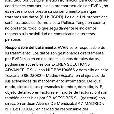
solicitado por cualquier medio información para conocer las
condiciones contractuales o precontractuales de EVEN, no
es necesario que preste su consentimiento para que
tratemos sus datos (6.1.b RGPD). Los que Ud. proporcione
serán tratados conforme a esta Política. Tenga en cuenta,
no obstante, todo lo que seguidamente le indicamos
respecto a la posibilidad de comunicarlos a terceras
personas.
Responsable del tratamiento.
EVEN es el responsable de
su tratamiento. Los datos son gestionados directamente
por EVEN si bien en ocasiones algunos de tales datos,
podrían ser accesibles por E-CREA SOLUTIONS
ADVANCE IT SLU con NIF B88104666 y domicilio en calle
Toscana, 38B 28032 – Madrid (España) en el ejercicio de
sus actividades de mantenimiento informático. De igual
modo, ciertos datos personales (nombre, domicilio, NIF,
objeto detallado en facturas e importe de facturación) son
también accesibles por SB ASESORES SL, (gestoría) con
dirección en Juan Alvarez De Mendizábal 47, MADRID y
NIF B81303091, en calidad de responsable del